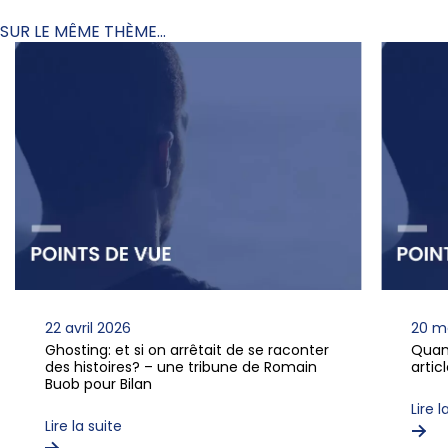
SUR LE MÊME THÈME...
22 avril 2026
20 m
Ghosting: et si on arrêtait de se raconter
Quan
des histoires? – une tribune de Romain
arti
Buob pour Bilan
Lire l
Lire la suite