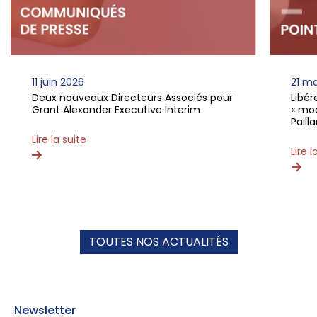
11 juin 2026
21 m
Deux nouveaux Directeurs Associés pour
Libé
Grant Alexander Executive Interim
« mod
Paill
Lire la suite
Lire l
TOUTES NOS ACTUALITÉS
Newsletter