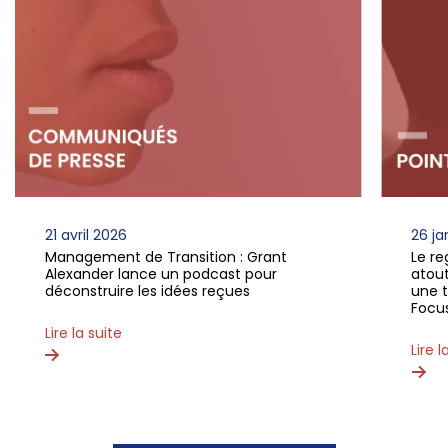
21 avril 2026
26 ja
Management de Transition : Grant
Le re
Alexander lance un podcast pour
atou
déconstruire les idées reçues
une t
Focu
Lire la suite
Lire l