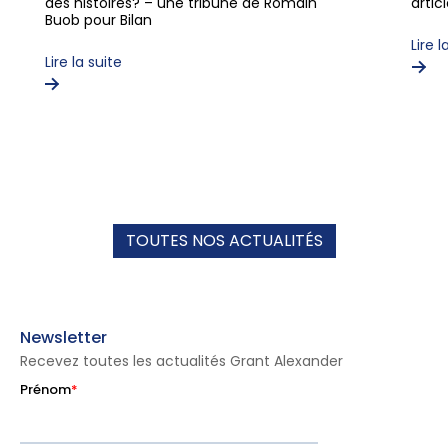
des histoires? – une tribune de Romain
arti
Buob pour Bilan
Lire l
Lire la suite
TOUTES NOS ACTUALITÉS
Newsletter
Recevez toutes les actualités Grant Alexander