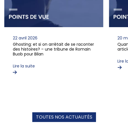
22 avril 2026
20 m
Ghosting: et si on arrêtait de se raconter
Quan
des histoires? – une tribune de Romain
arti
Buob pour Bilan
Lire l
Lire la suite
TOUTES NOS ACTUALITÉS