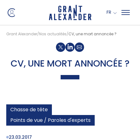
Panneau de gestion des cookies
FR
Grant Alexander
Nos actualités
CV, une mort annoncée ?
Partager sur X
Partager sur Linkedin
CV, UNE MORT ANNONCÉE ?
Chasse de tête
Points de vue / Paroles d'experts
23.03.2017