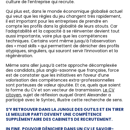
culture de l’entreprise qui recrute.
Qui plus est, dans le monde économique globalisé actuel
qui veut que les règles du jeu changent très rapidement,
il est important pour les entreprises de prendre en
compte les profils dans la globalité de leurs atouts. Car
l’adaptabilité et la capacité à se réinventer devient tout
aussi importante, voire plus que les compétences
techniques. Certains vont même jusqu’à l’observation
des « mad skills » qui permettent de dénicher des profils
atypiques, singuliers, qui sauront servir l’innovation et la
régénération.
Même sans aller jusqu’à cette approche décomplexée
des candidats, plus anglo-saxonne que française, force
est de constater que les initiatives en faveur d’une
valorisation des compétences extra-professionnelles
sont porteuses de valeur ajoutée. Et ce, quels que soient
la forme du CV et son vecteur de transmission.
Le CV
citoyen
, sujet de réflexion auquel Grant Alexander a
participé avec le Syntec, illustre cette recherche de sens.
S’Y RETROUVER DANS LA JUNGLE DES OUTILS ET EN TIRER
LE MEILLEUR PARTI DEVIENT UNE COMPÉTENCE
SUPPLÉMENTAIRE DES CABINETS DE RECRUTEMENT.
IN FINE, POUVOIR DÉNICHER DANS UN CV LE SAVOIR-