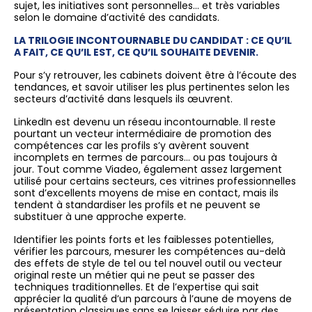
sujet, les initiatives sont personnelles… et très variables
selon le domaine d’activité des candidats.
LA TRILOGIE INCONTOURNABLE DU CANDIDAT : CE QU’IL
A FAIT, CE QU’IL EST, CE QU’IL SOUHAITE DEVENIR.
Pour s’y retrouver, les cabinets doivent être à l’écoute des
tendances, et savoir utiliser les plus pertinentes selon les
secteurs d’activité dans lesquels ils œuvrent.
LinkedIn est devenu un réseau incontournable. Il reste
pourtant un vecteur intermédiaire de promotion des
compétences car les profils s’y avèrent souvent
incomplets en termes de parcours… ou pas toujours à
jour. Tout comme Viadeo, également assez largement
utilisé pour certains secteurs, ces vitrines professionnelles
sont d’excellents moyens de mise en contact, mais ils
tendent à standardiser les profils et ne peuvent se
substituer à une approche experte.
Identifier les points forts et les faiblesses potentielles,
vérifier les parcours, mesurer les compétences au-delà
des effets de style de tel ou tel nouvel outil ou vecteur
original reste un métier qui ne peut se passer des
techniques traditionnelles. Et de l’expertise qui sait
apprécier la qualité d’un parcours à l’aune de moyens de
présentation classiques sans se laisser séduire par des