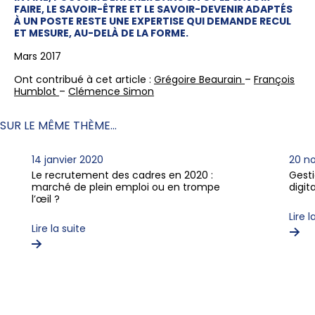
FAIRE, LE SAVOIR-ÊTRE ET LE SAVOIR-DEVENIR ADAPTÉS
À UN POSTE RESTE UNE EXPERTISE QUI DEMANDE RECUL
ET MESURE, AU-DELÀ DE LA FORME.
Mars 2017
Ont contribué à cet article :
Grégoire Beaurain
–
François
Humblot
–
Clémence Simon
SUR LE MÊME THÈME...
14 janvier 2020
20 n
Le recrutement des cadres en 2020 :
Gest
marché de plein emploi ou en trompe
digit
l’œil ?
Lire l
Lire la suite