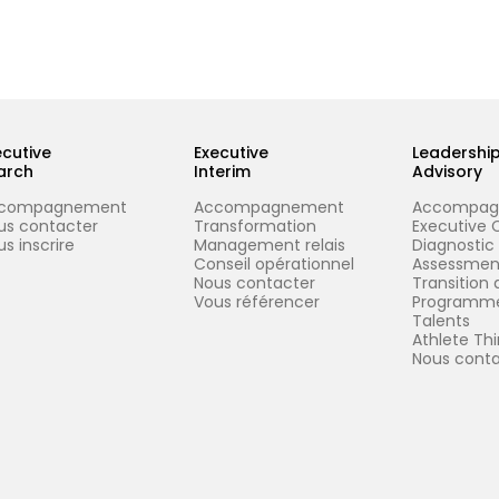
ecutive
Executive
Leadershi
arch
Interim
Advisory
compagnement
Accompagnement
Accompag
us contacter
Transformation
Executive 
s inscrire
Management relais
Diagnostic
Conseil opérationnel
Assessmen
Nous contacter
Transition 
Vous référencer
Programme
Talents
Athlete Thi
Nous conta