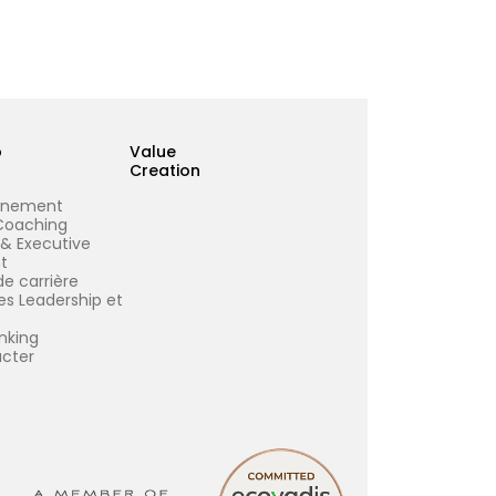
p
Value
Creation
nement
Coaching
 & Executive
t
de carrière
s Leadership et
nking
cter