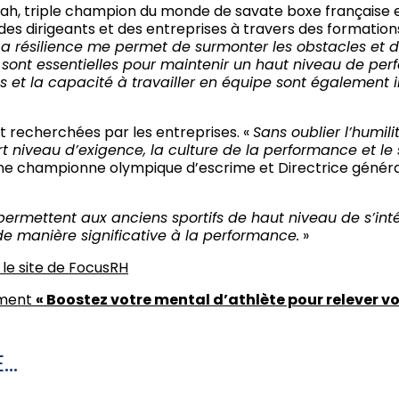
h, triple champion du monde de savate boxe française e
s dirigeants et des entreprises à travers des formatio
La résilience me permet de surmonter les obstacles et de
 sont essentielles pour maintenir un haut niveau de perf
ss et la capacité à travailler en équipe sont également i
nt recherchées par les entreprises. «
Sans oublier l’humilit
rt niveau d’exigence, la culture de la performance et le
enne championne olympique d’escrime et Directrice géné
ermettent aux anciens sportifs de haut niveau de s’in
 de manière significative à la performance.
»
ur le site de FocusRH
ement
« Boostez votre mental d’athlète pour relever vos
..