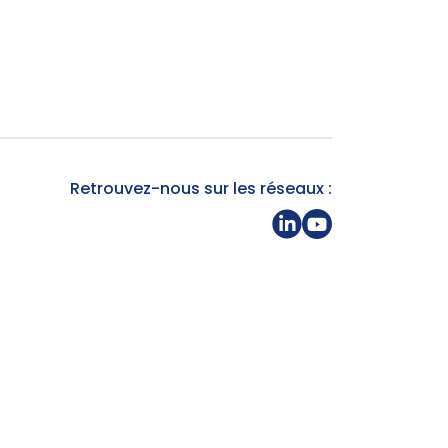
Retrouvez-nous sur les réseaux :
Partager sur Linkedin
Page Youtube Gra