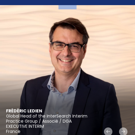
GRÉGOIRE
FRÉDÉRIC
LEDIEN
BEAURAIN
Directeur International / Directeur Associé
Global Head of the InterSearch Interim
Practice Finance
Practice Group / Associé / DGA
EXECUTIVE SEARCH
EXECUTIVE INTERIM
France
France