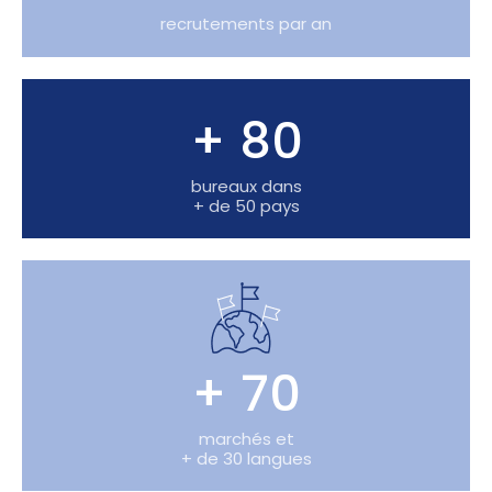
recrutements par an
+ 80
bureaux dans
+ de 50 pays
+ 70
marchés et
+ de 30 langues