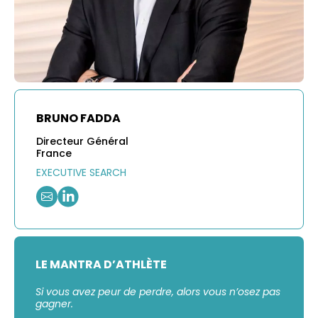
BRUNO FADDA
Directeur Général
France
EXECUTIVE SEARCH
LE MANTRA D’ATHLÈTE
Si vous avez peur de perdre, alors vous n’osez pas
gagner.