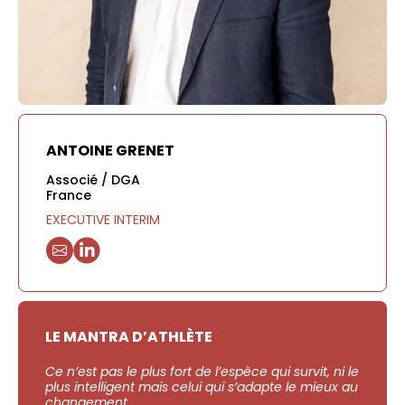
ANTOINE GRENET
Associé / DGA
France
EXECUTIVE INTERIM
LE MANTRA D’ATHLÈTE
Ce n’est pas le plus fort de l’espèce qui survit, ni le
plus intelligent mais celui qui s’adapte le mieux au
changement.