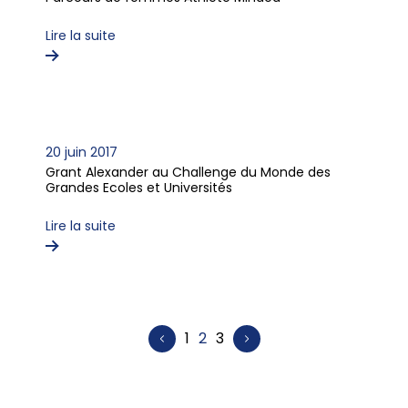
Lire la suite
20 juin 2017
Grant Alexander au Challenge du Monde des
Grandes Ecoles et Universités
Lire la suite
1
2
3
Page précédente
Page suivante